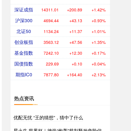
深证成指
14311.01
+200.89
+1.42%
沪深300
4694.44
+43.13
+0.93%
北证50
1134.24
+11.37
+1.01%
创业板指
3563.12
+47.56
+1.35%
基金指数
7242.10
+12.30
+0.17%
国债指数
229.69
+0.10
+0.04%
期指IC0
7877.80
+164.40
+2.13%
热点资讯
优配无忧 “王的猜想”，猜中了什么
星火牛 世界杯｜德尚“炮轰”裁判释放危险信