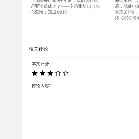
同花顺e配 300多年后，我们为什么
海纳策略 “
还要读郑成功？——专访张培忠《赤
局，储能电池E
心擎海：郑成功传》
实现3连涨，
(516090)
相关评论
本文评分
*
评论内容
*