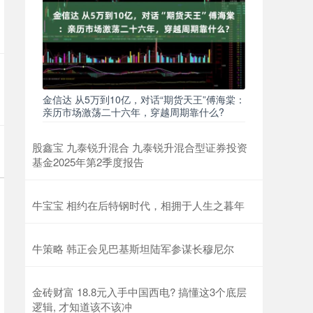
金信达 从5万到10亿，对话“期货天王”傅海棠：
亲历市场激荡二十六年，穿越周期靠什么?
股鑫宝 九泰锐升混合 九泰锐升混合型证券投资
基金2025年第2季度报告
牛宝宝 相约在后特钢时代，相拥于人生之暮年
牛策略 韩正会见巴基斯坦陆军参谋长穆尼尔
金砖财富 18.8元入手中国西电? 搞懂这3个底层
逻辑, 才知道该不该冲