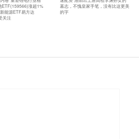
反内卷”重塑锂电行业格
速配资 洛阳出土唐高祖李渊孙女的
TF(159566)涨超1%
墓志，不愧皇家手笔，没有比这更美
新能源ETF易方达
的字
备受关注