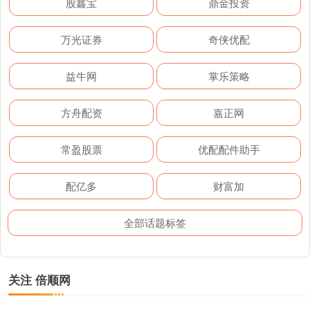
股鑫宝
鼎金投资
万光证券
奇侠优配
益牛网
掌乐策略
方舟配资
嘉正网
常盈股票
优配配件助手
配亿多
财富加
全部话题标签
关注 倍顺网