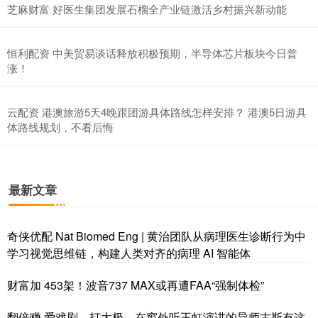
芝麻财富 好医生集团发展石榴全产业链激活乡村振兴新动能
恒利配资 中美贸易谈话释放积极预期，半导体芯片板块今日普
涨！
云配资 港澳旅游5天4晚跟团游具体路线怎样安排？ 港澳5日游具
体路线规划，不看后悔
最新文章
奇侠优配 Nat Biomed Eng | 黄治团队从病理医生诊断行为中
学习视觉思维链，构建人类对齐的病理 AI 智能体
财富加 453架！波音737 MAX或再遭FAA“强制体检”
翻倍赚 爱戏剧、打太极，在窗外听王虹演讲的导师古斯有这