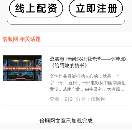
倍顺网 相关话题
盈鑫惠 情到深处泪潸潸——评电影
《给阿嬷的情书》
文学作品最能打动人心的，就是一个
字：情。 近日，一部电影从中国南海边
发轫，从南向北，由中及外，大有席卷
神州、震荡宇内之势，票房收入节节攀
查看：
212
分类：
倍顺网
升，日创新高，不少人一看....
倍顺网文章已加载完成