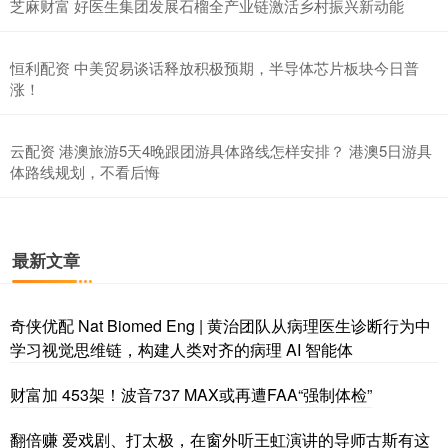
芝麻财富 好医生集团发展石榴全产业链激活乡村振兴新动能
恒利配资 中美贸易谈话释放积极预期，半导体芯片板块今日普
涨！
云配资 港澳旅游5天4晚跟团游具体路线怎样安排？ 港澳5日游具
体路线规划，不看后悔
最新文章
奇侠优配 Nat Biomed Eng | 黄治团队从病理医生诊断行为中
学习视觉思维链，构建人类对齐的病理 AI 智能体
财富加 453架！波音737 MAX或再遭FAA“强制体检”
翻倍赚 爱戏剧、打太极，在窗外听王虹演讲的导师古斯有这