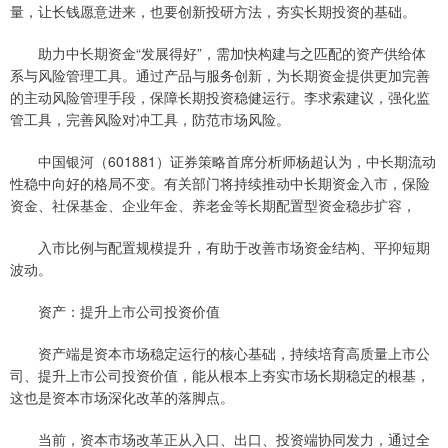
量，让长钱愿意进来，也要创新投研方法，夯实长期投资的基础。
助力中长期资金“发展得好”，需加快构建与之匹配的资产供给体
系与风险管理工具。通过产品与服务创新，为长期资金提供更加完善
的主动风险管理手段，保障长期投资稳健运行。李求索建议，强化监
管工具，完善风险对冲工具，防范市场风险。
中国银河（601881）证券策略首席分析师杨超认为，中长期流动
性稳中向好的格局不变。有关部门将持续推动中长期资金入市，保险
资金、社保基金、企业年金、养老金等长期配置型资金稳步扩容，
入市比例与配置规模提升，有助于改善市场资金结构、平抑短期
波动。
资产：提升上市公司投资价值
资产端是资本市场稳定运行的核心基础，持续培育高质量上市公
司、提升上市公司投资价值，能从根本上夯实市场长期稳定的根基，
这也是资本市场深化改革的落脚点。
当前，资本市场改革正从入口、出口、投资端协同发力，通过全