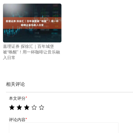
嘉理证券 探徐汇｜百年城堡
被“唤醒”！用一杯咖啡让音乐融
入日常
相关评论
本文评分
*
评论内容
*