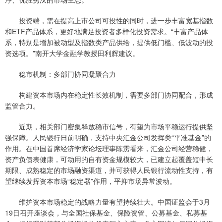
投资端，需在提高上市公司可投性的同时，进一步丰富宽基指数
和ETF产品体系，更好地满足投资者多样化投资需求。“丰富产品体
系，特别是增加被动型及指数类产品供给，提供低门槛、低波动的投
资选项。”南开大学金融学教授田利辉建议。
稳市机制：多部门协同凝聚合力
构建资本市场内在稳定性长效机制，需要多部门协同配合，形成
监管合力。
近期，相关部门密集释放稳市信号，有望为市场平稳运行提供坚
强保障。人民银行日前明确，支持中央汇金公司发挥类“平准基金”的
作用。在中国首席经济学家论坛理事陈雳看来，汇金公司经营稳健，
资产负债表健康，可动用的自有资金规模较大，已建立起覆盖短中长
期限、成熟稳定的市场融资渠道，并可获得人民银行流动性支持，有
望继续发挥资本市场“稳定器”作用，平抑市场异常波动。
维护资本市场稳定的战略力量有望持续壮大。中国证监会于3月
19日召开座谈会，与全国社保基金、保险资管、公募基金、私募基