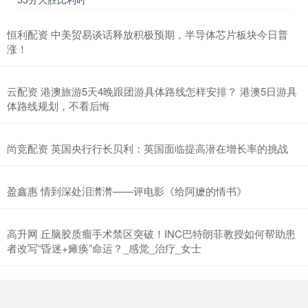
恒利配资 中美贸易谈话释放积极预期，半导体芯片板块今日普
涨！
云配资 港澳旅游5天4晚跟团游具体路线怎样安排？ 港澳5日游具
体路线规划，不看后悔
尚竞配资 英国央行行长贝利：英国面临提高潜在增长率的挑战
盈鑫惠 情到深处泪潸潸——评电影《给阿嬷的情书》
高升网 丘脑胶质瘤手术禁区突破！INC巴特朗菲教授如何帮助患
者改写“昏迷+瘫痪”命运？_感觉_治疗_女士