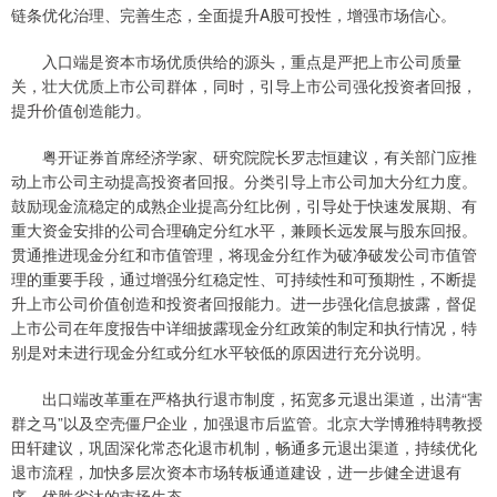
链条优化治理、完善生态，全面提升A股可投性，增强市场信心。
入口端是资本市场优质供给的源头，重点是严把上市公司质量
关，壮大优质上市公司群体，同时，引导上市公司强化投资者回报，
提升价值创造能力。
粤开证券首席经济学家、研究院院长罗志恒建议，有关部门应推
动上市公司主动提高投资者回报。分类引导上市公司加大分红力度。
鼓励现金流稳定的成熟企业提高分红比例，引导处于快速发展期、有
重大资金安排的公司合理确定分红水平，兼顾长远发展与股东回报。
贯通推进现金分红和市值管理，将现金分红作为破净破发公司市值管
理的重要手段，通过增强分红稳定性、可持续性和可预期性，不断提
升上市公司价值创造和投资者回报能力。进一步强化信息披露，督促
上市公司在年度报告中详细披露现金分红政策的制定和执行情况，特
别是对未进行现金分红或分红水平较低的原因进行充分说明。
出口端改革重在严格执行退市制度，拓宽多元退出渠道，出清“害
群之马”以及空壳僵尸企业，加强退市后监管。北京大学博雅特聘教授
田轩建议，巩固深化常态化退市机制，畅通多元退出渠道，持续优化
退市流程，加快多层次资本市场转板通道建设，进一步健全进退有
序、优胜劣汰的市场生态。