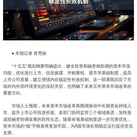
● 本报记者 昝秀丽
“十五五”规划纲要明确提出，健全投资和融资相协调的资本市场
功能，优化发行上市、信息披露、并购重组、退市等基础制度，提高
上市公司质量，建立增强内在稳定性长效机制。这一部署既回应了市
场对内外部环境变化的深刻关切，也明确了未来五年资本市场改革的
重要方向。
市场人士预期，未来资本市场改革将围绕推动中长期资金持续入
市、提升上市公司投资价值、多部门协同监管三个领域推进，加快形
成投融资协调发展的良性生态。随着各项基础制度进一步完善优化，
资本市场的“稳”字根基将更加牢固，为A股市场长期稳定运行提供坚实
支撑。