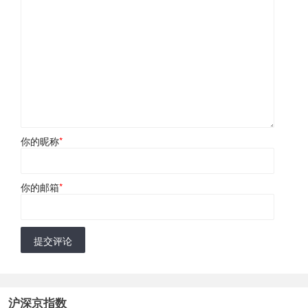
你的昵称
*
你的邮箱
*
提交评论
沪深京指数