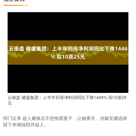
云操盘 健盛集团：上半年归母净利润同比下降1446% 拟10派25
元
同门证券 超人瘫痪后不想拖累妻子，让她离开。但戴安娜选择
留下来继续陪伴超人。