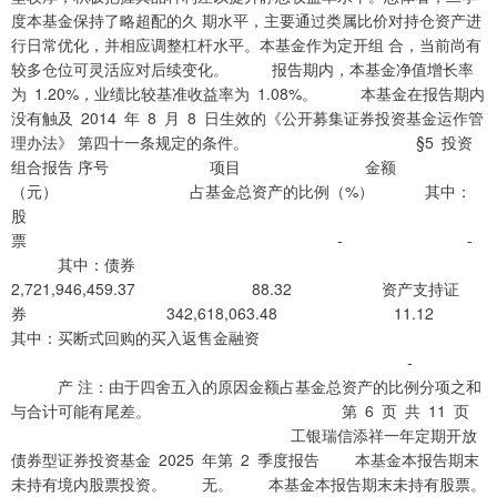
度本基金保持了略超配的久 期水平，主要通过类属比价对持仓资产进
行日常优化，并相应调整杠杆水平。本基金作为定开组 合，当前尚有
较多仓位可灵活应对后续变化。 报告期内，本基金净值增长率
为 1.20%，业绩比较基准收益率为 1.08%。 本基金在报告期内
没有触及 2014 年 8 月 8 日生效的《公开募集证券投资基金运作管
理办法》 第四十一条规定的条件。 §5 投资
组合报告 序号 项目 金额
（元） 占基金总资产的比例（%） 其中：
股
票 - -
其中：债券
2,721,946,459.37 88.32 资产支持证
券 342,618,063.48 11.12
其中：买断式回购的买入返售金融资
- 
产 注：由于四舍五入的原因金额占基金总资产的比例分项之和
与合计可能有尾差。 第 6 页 共 11 页
工银瑞信添祥一年定期开放
债券型证券投资基金 2025 年第 2 季度报告 本基金本报告期末
未持有境内股票投资。 无。 本基金本报告期末未持有股票。