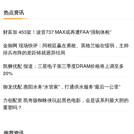
热点资讯
财富加 453架！波音737 MAX或再遭FAA“强制体检”
金御网 现场快评：阿根廷赢在勇敢、英格兰输在懦弱，主帅
排兵布阵的差距铸就迥异结局
凯狮优配 报道：三星电子第三季度DRAM价格将上调至多
20%
御龙优配 惠阳水务“水管家”，打通供水服务“最后一公里”
力创配资 凯奇版蜘蛛侠玩起黑色电影，会是该系列最大胆的
重塑吗？
推荐资讯