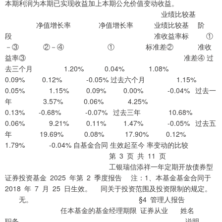
本期利润为本期已实现收益加上本期公允价值变动收益。
业绩比较基
净值增长率 净值增长率 业绩比较基 阶
段 准收益率标 ①
－③ ②－④ ① 标准差② 准收
益率③ 准差④ 过
去三个月 1.20% 0.04% 1.08%
0.09% 0.12% -0.05% 过去六个月 1.15%
0.05% 1.15% 0.09% 0.00% -0.04% 过去一
年 3.57% 0.06% 4.25%
0.13% -0.68% -0.07% 过去三年 10.68%
0.06% 9.21% 0.11% 1.47% -0.05% 过去五
年 19.69% 0.08% 17.90% 0.12%
1.79% -0.04% 自基金合同 生效起至今 率变动的比较
第 3 页 共 11 页
工银瑞信添祥一年定期开放债券型
证券投资基金 2025 年第 2 季度报告 注：1、本基金基金合同于
2018 年 7 月 25 日生效。 同关于投资范围及投资限制的规定。
无。 §4 管理人报告
任本基金的基金经理期限 证券从业 姓名
职务 说明