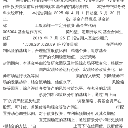
作出投资决策前应仔细阅读本 基金的招募说明书。 本报告中财务资
料未经审计。 本报告期自 2025 年 4 月 1 日起至 6 月 30 日
止。 §2 基金产品概况 基金简
称 工银添祥一年定开债券 基金主代码
006004 基金运作方式 契约型、定期开放式 基金合同生
效日 2018 年 7 月 25 日 报告期末基金份额总
额 1,536,261,029.89 份 投资目标 在严格控
制风险的基础上，合理配置股债比例、精选个券，追求基金
资产的长期稳定增值。 投资策略
封闭期内，本基金将由投资研究团队及时跟踪市场环境变化，根据对
国内宏观经济运行态势、宏观经济政策变化、证
券市场运行状况等因 素的深入研究，判断证券市
场的发展趋势，结合流动性、估值水平、 风险偏
好等因素，综合评价各类资产的风险收益水平。在充分的宏观
形势判断和策略分析的基础上，通过“自上而
下”的资产配置及动态 调整策略，将基金资产在
股票、可转债、普通债券和现金等资产间进 行配
置并动态调整比例。对于债券投资，在利率预期分析及其久期配
置范围确定的基础上，通过情景分析和历史预测
相结合的方法，“自 上而下”在信用债、政府债券