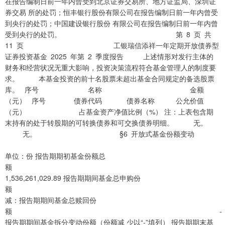
在报告编制日前一年内曾受到北京证券交易所、地方证监局、深圳证
券交易 所的处罚；恒丰银行股份有限公司在报告编制日前一年内曾受
到央行的处罚；中国建设银行股份 有限公司在报告编制日前一年内曾
受到央行的处罚。 第 8 页 共
11 页 工银瑞信添祥一年定期开放债券型
证券投资基金 2025 年第 2 季度报告 上述情形对发行主体的
财务和经营状况无重大影响，投资决策流程符合基金管理人的制度要
求。 本基金投资的前十名股票未超出基金合同规定的备选股票
库。 序号 名称 金额
（元） 序号 债券代码 债券名称 公允价值
（元） 占基金资产净值比例（%） 注：上表包含期
末持有的处于转股期的可转换债券和可交换债券明细。 无。
无。 §6 开放式基金份额变动
单位：份 报告期期初基金份额总
额
1,536,261,029.89 报告期期间基金总申购份
额 
减：报告期期间基金总赎回份
额 -
报告期期间基金拆分变动份额（份额减 少以“-”填列） 报告期期末基