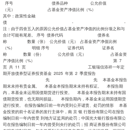
序号 债券品种 公允价值
（元） 占基金资产净值比例（%）
其中：政策性金融
债 - -
注：由于四舍五入的原因公允价值占基金资产净值的比例分项之和与
合计可能有尾差。 序号 债券代码 债券名
称 数量（张） 公允价值（元） 占基金资产净值比例
（%） 明细 序号 证券代码 证券名
称 数量（份） 公允价值（元） 占基金资
产净值比例（%） 第 7
页 共 11 页 工银瑞信添祥一年定
期开放债券型证券投资基金 2025 年第 2 季度报告
先 先 本基金本报告
期末未持有贵金属。 本基金本报告期末未持有权证。 本报告期
内，本基金未运用国债期货进行投资。 本基金本报告期末未持有国
债期货投资，也无期间损益。 本报告期内，本基金未运用国债期货
进行投资。 在报告编制日前一年内受到公开谴责、处罚的情形 本基
金投资的前十名证券的发行主体中，南 京 银 行股份有限公司在报告
编制日前一年内曾受 到地方证监局的处罚；中国光大银行股份有限公
司在报告编制日前一年内曾受到央行的处罚；招 商证券股份有限公司