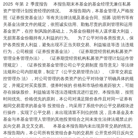
2025 年第 2 季度报告 本报告期末本基金的基金经理无兼任私募
资产管理计划投资经理的情况。 本报告期内，本基金管理人严格按
照《证券投资基金法》等有关法律法规及基金合同、招募 说明书等有
关基金法律文件的规定，依照诚实信用、勤勉尽责的原则管理和运用
基金资产，在控 制风险的基础上，为基金份额持有人谋求最大利益，
无损害基金份额持有人利益的行为。 为了公平对待各类投资人，保
护各类投资人利益，避免出现不正当关联交易、利益输送等违 法违规
行为，公司根据《证券投资基金法》、《证券期货经营机构私募资产
管理业务管理办法》、 《证券期货经营机构私募资产管理计划运作管
理规定》、《证券投资基金管理公司公平交易制度 指导意见》等法律
法规和公司内部规章，制定了《公平交易管理办法》、《异常交易监
控管理办 法》，对公司管理的各类资产的公平对待做了明确具体的规
定，并规定对买卖股票、债券时候的 价格和市场价格差距较大，可能
存在操纵股价、利益输送等违法违规情况进行监控。本报告期， 按照
时间优先、价格优先的原则，本公司对满足限价条件且对同一证券有
相同交易需求的基金等 投资组合，均采用了系统中的公平交易模块进
行操作，实现了公平交易；未出现清算不到位的情 况，且本基金及本
基金与本基金管理人管理的其他投资组合之间未发生法律法规禁止的
反向交易 及交叉交易。 本基金本报告期内未出现异常交易的情况。
本报告期内，本公司所有投资组合参与的交易所 公开竞价同日反向交