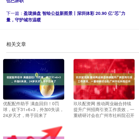
也已辞职
下一篇：
盈珑操盘 智绘公益新图景丨深圳体彩 20.90 亿“芯”力
量，守护城市温暖
相关文章
优配配件助手 满血回归！0罚
玖玖配资网 推动两业融合持续
球，砍下31+6+3，外加0失误，
提升广州招商引资工作质效，一
24岁天才，终于回来了
重磅研讨会在广州市社科院召开