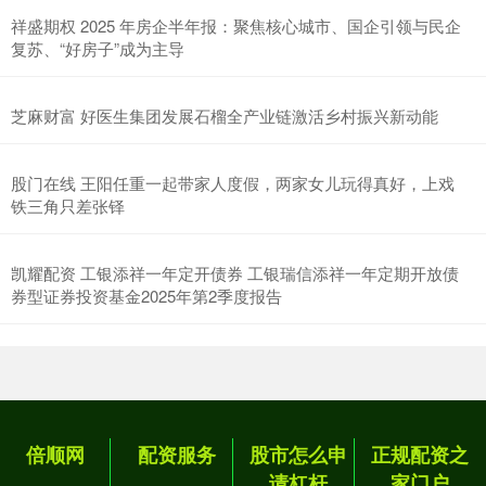
祥盛期权 2025 年房企半年报：聚焦核心城市、国企引领与民企
复苏、“好房子”成为主导
芝麻财富 好医生集团发展石榴全产业链激活乡村振兴新动能
股门在线 王阳任重一起带家人度假，两家女儿玩得真好，上戏
铁三角只差张铎
凯耀配资 工银添祥一年定开债券 工银瑞信添祥一年定期开放债
券型证券投资基金2025年第2季度报告
倍顺网
配资服务
股市怎么申
正规配资之
请杠杆
家门户