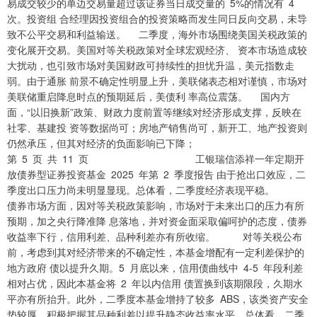
易成交较少的单边交易量超过该证券当日成交量的 5%的情况有 4
次。投资组 合经理因投资组合的投资策略而发生同日反向交易，未导
致不公平交易和利益输送。 二季度，海外市场围绕美国关税政策的
变化展开交易。美国对等关税政策对全球宏观经济、 资本市场造成较
大扰动，也引致市场对美国财政可持续性的担忧升温，美元指数走
弱。由于通胀 前景不确定性明显上升，美联储表态相对谨慎，市场对
美联储重启降息时点的预期延后，美债利 率高位震荡。 国内方
面，“以旧换新”政策、财政力度前置等继续对经济形成支撑，反映在
社零、基建投 资等数据尚可；房地产销售尚可，新开工、地产投资则
仍然承压，但其对经济的负面影响已下降；
第 5 页 共 11 页 工银瑞信添祥一年定期开
放债券型证券投资基金 2025 年第 2 季度报告 由于抢出口效应，二
季度出口压力尚未明显显现。总体看，二季度经济表现平稳。
债券市场方面，因对等关税政策影响，市场对于未来出口的压力有所
预期，加之央行降准降 息落地，并对资金面采取偏呵护的态度，债券
收益率下行，信用利差、品种利差亦有所收缩。 对等关税公布
前，考虑到其对经济带来的不确定性，本基金增配有一定利差保护的
地方政府 债以提升久期。5 月底以来，信用债曲线中 4-5 年段利差
相对占优，因此本基金将 2 年以内信用 债置换到该期限段，久期水
平亦有所抬升。此外，二季度本基金增持了较多 ABS，该类资产安全
垫较厚，积极把握其品种利差以提升静态收益率水平。总体看，二季