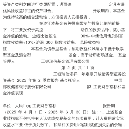
等资产类别之间进行类属配置，进而确 定具有最
优风险收益特征的资产组合。 开放期内，本基金
为保持较高的组合流动性，方便投资人安排投资，
在遵守本基金有关投资限制与投资比例的前提
下，将主要投资于高流 动性的投资品种，减小基
金净值的波动。 业绩比较基准 90%×中债信用债总财富
指数收益率+10%×沪深 300 指数收益率。 风险收益特
征 本基金为债券型基金，预期收益和风险水平低于股票
型基金及混合型 基金，高于货币市场基金。 基金
管理人 工银瑞信基金管理有限公司
第 2 页 共 11 页
工银瑞信添祥一年定期开放债券型证券投
资基金 2025 年第 2 季度报告 基金托管人 中国
邮政储蓄银行股份有限公司 §3 主要财务指标和基
金净值表现
单位：人民币元 主要财务指标 报告期
（2025 年 4 月 1 日 - 2025 年 6 月 30 日） 注：1、上述基金
业绩指标不包括持有人认购或交易基金的各项费用，计入费用后实际
收益水平要 低于所列数字。 扣除相关费用和信用减值损失后的余额，