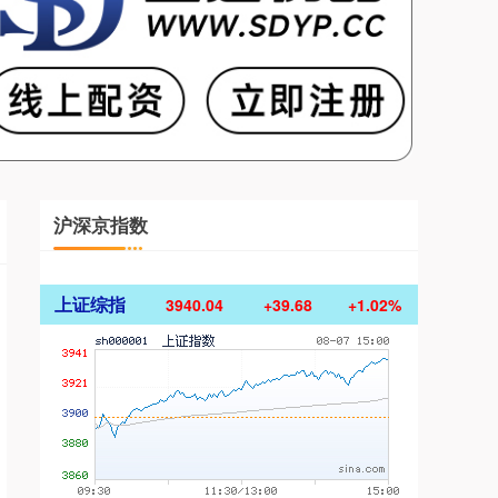
沪深京指数
上证综指
3940.04
+39.68
+1.02%