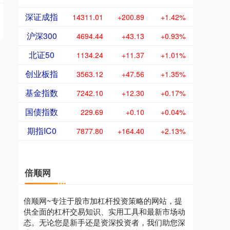
深证成指
14311.01
+200.89
+1.42%
沪深300
4694.44
+43.13
+0.93%
北证50
1134.24
+11.37
+1.01%
创业板指
3563.12
+47.56
+1.35%
基金指数
7242.10
+12.30
+0.17%
国债指数
229.69
+0.10
+0.04%
期指IC0
7877.80
+164.40
+2.13%
倍顺网
倍顺网~专注于股市加杠杆投资策略的网站，提
供全面的杠杆交易知识、实用工具和最新市场动
态。无论您是新手还是资深投资者，我们助您深