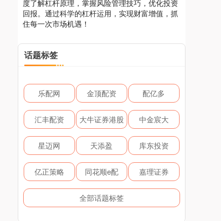
度了解杠杆原理，掌握风险管理技巧，优化投资
回报。通过科学的杠杆运用，实现财富增值，抓
住每一次市场机遇！
话题标签
乐配网
金顶配资
配亿多
汇丰配资
大牛证券港股
中金宸大
星迈网
天添盈
库东投资
亿正策略
同花顺e配
嘉理证券
全部话题标签